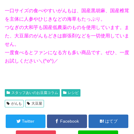
一口サイズの食べやすいがんもは、
国産黒胡麻、国産椎茸
を主体に人参やひじきなどの海草もたっぷり。
つなぎの大和芋も国産低農薬のものを使用しています。ま
た、大豆屋のがんもどきは膨張剤などを一切使用していま
せん。
一度食べるとファンになる方も多い商品です。ぜひ、一度
お試しください＼(^o^)／
スタッフあいのお豆腐コラム
レシピ
がんも
大豆屋
Twitter
Facebook
はてブ