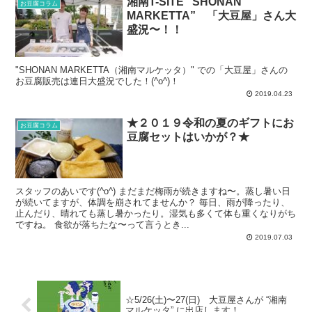
湘南T-SITE “SHONAN
お豆腐コラム
MARKETTA” 「大豆屋」さん大
盛況〜！！
"SHONAN MARKETTA（湘南マルケッタ）" での「大豆屋」さんの
お豆腐販売は連日大盛況でした！(^o^)！
2019.04.23
★２０１９令和の夏のギフトにお
お豆腐コラム
豆腐セットはいかが？★
スタッフのあいです(^o^) まだまだ梅雨が続きますね〜。蒸し暑い日
が続いてますが、体調を崩されてませんか？ 毎日、雨が降ったり、
止んだり、晴れても蒸し暑かったり。湿気も多くて体も重くなりがち
ですね。 食欲が落ちたな〜って言うとき...
2019.07.03
☆5/26(土)〜27(日) 大豆屋さんが “湘南
マルケッタ” に出店します！