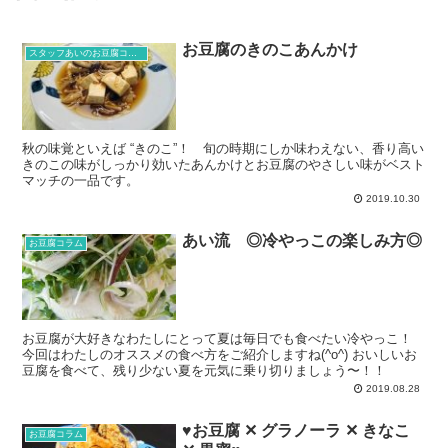
お豆腐のきのこあんかけ
スタッフあいのお豆腐コラム
秋の味覚といえば “きのこ”！ 旬の時期にしか味わえない、香り高い
きのこの味がしっかり効いたあんかけとお豆腐のやさしい味がベスト
マッチの一品です。
2019.10.30
あい流 ◎冷やっこの楽しみ方◎
お豆腐コラム
お豆腐が大好きなわたしにとって夏は毎日でも食べたい冷やっこ！
今回はわたしのオススメの食べ方をご紹介しますね(^o^) おいしいお
豆腐を食べて、残り少ない夏を元気に乗り切りましょう〜！！
2019.08.28
♥お豆腐 ✕ グラノーラ ✕ きなこ
お豆腐コラム