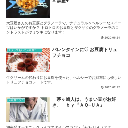
✕ 黒蜜♥
大豆屋さんのお豆腐とグラノーラで、ナチュラル＆ヘルシーなスイー
ツはいかがですか？ トロトロのお豆腐とザクザクのグラノーラのコ
ントラストがヤミツキになります！
2020.06.24
バレンタインに♡ お豆腐トリュ
スタッフあいのお豆腐コラム
フチョコ
生クリームの代わりにお豆腐を使った、ヘルシーでお財布にも優しい
トリュフチョコレートです。
2020.02.12
茅ヶ崎人は、うまい豆がお好
お豆腐コラム
き。 ｂｙ『ＡＱ−ＵＡ』
湘南発オーガニックライフスタイルマガジン『AＱ−ＵＡ（アク