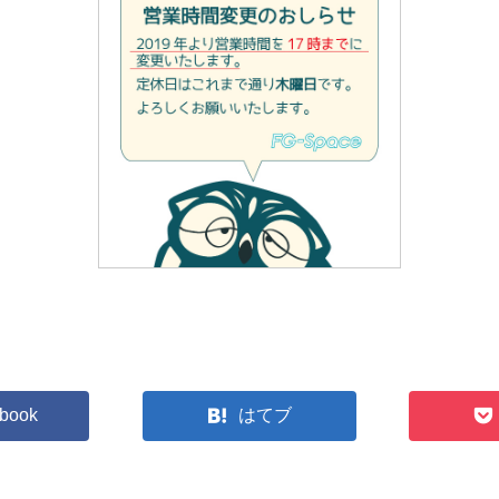
book
はてブ