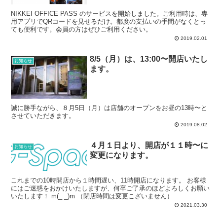
NIKKEI OFFICE PASS のサービスを開始しました。ご利用時は、専
用アプリでQRコードを見せるだけ。都度の支払いの手間がなくとっ
ても便利です。会員の方はぜひご利用ください。
2019.02.01
8/5（月）は、13:00〜開店いたし
お知らせ
ます。
誠に勝手ながら、８月5日（月）は店舗のオープンをお昼の13時〜と
させていただきます。
2019.08.02
４月１日より、開店が１１時〜に
お知らせ
変更になります。
これまでの10時開店から１時間遅い、11時開店になります。 お客様
にはご迷惑をおかけいたしますが、何卒ご了承のほどよろしくお願い
いたします！ m(_ _)m （閉店時間は変更こざいません）
2021.03.30